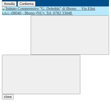
Annulla
Conferma
Via Elini
s.n.c.-08040 - Ilbono (NU). Tel. 0782 33048
close