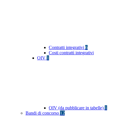
Contratti integrativi
6
Costi contratti integrativi
OIV
1
OIV (da pubblicare in tabelle)
1
Bandi di concorso
12