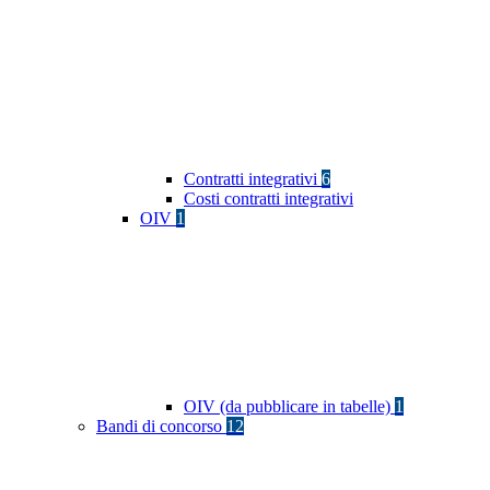
Contratti integrativi
6
Costi contratti integrativi
OIV
1
OIV (da pubblicare in tabelle)
1
Bandi di concorso
12