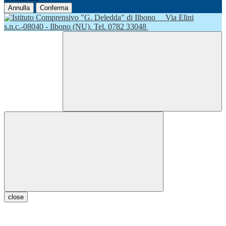
Annulla
Conferma
Via Elini
s.n.c.-08040 - Ilbono (NU). Tel. 0782 33048
close