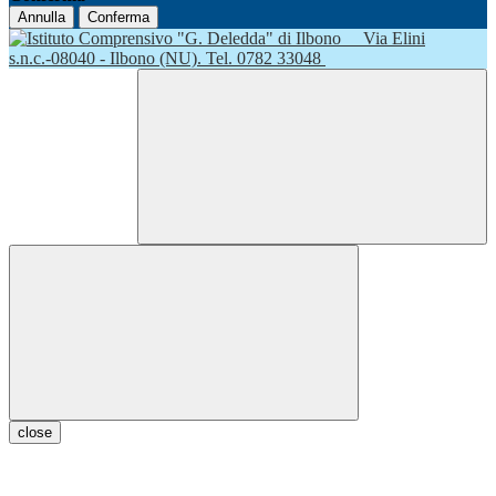
Annulla
Conferma
Via Elini
s.n.c.-08040 - Ilbono (NU). Tel. 0782 33048
close