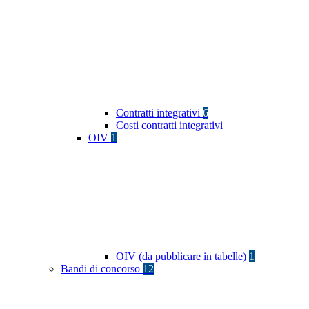
Contratti integrativi
6
Costi contratti integrativi
OIV
1
OIV (da pubblicare in tabelle)
1
Bandi di concorso
12