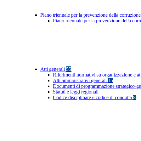
Piano triennale per la prevenzione della corruzione
Piano triennale per la prevenzione della co
Atti generali
55
Riferimenti normativi su organizzazione e at
Atti amministrativi generali
15
Documenti di programmazione strategico-ge
Statuti e leggi regionali
Codice disciplinare e codice di condotta
8