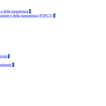
 e della trasparenza
4
rruzione e della trasparenza (PTPCT)
3
tività
5
stionale
1