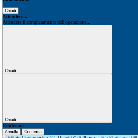
Chiudi
Attendere...
Attendere il completamento dell'operazione...
Chiudi
Chiudi
Conferma
Annulla
Conferma
Via Elini s.n.c.-0