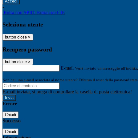
-
Entra con SPID
Entra con CIE
Seleziona utente
button close
×
Recupero password
button close
×
E-mail
Verrà inviato un messaggio all'indirizz
Non hai una e-mail associata al nome utente? Effettua il reset della password tram
E-mail inviata, si prega di controllare la casella di posta elettronica!
Errore
Chiudi
Successo
Chiudi
Informazione