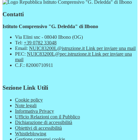
Istituto Comprensivo "G. Deledda" di Ilbono
Contatti
Istituto Comprensivo "G. Deledda" di Ilbono
Via Elini snc - 08040 Ilbono (OG)
Tel:
+39 0782 33048
Email:
NUIC83200L@istruzione.it
Link per inviare una mail
PEC:
NUIC83200L@pec.istruzione.it
Link per inviare una
mail
C.F.: 82000710911
Sezione Link Utili
Cookie policy
Note legali
Informativa Privacy
Ufficio Relazioni con il Pubblico
Dichiarazione di accessibilità
Obiettivi di accessibilità
Whistleblowing
Gestione consensi cookie