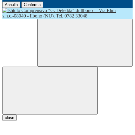
Annulla
Conferma
Via Elini
s.n.c.-08040 - Ilbono (NU). Tel. 0782 33048
close