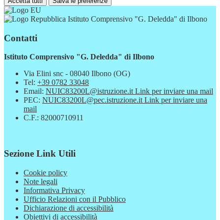
Accetta tutti
Salva le preferenze
Istituto Comprensivo "G. Deledda" di Ilbono
Contatti
Istituto Comprensivo "G. Deledda" di Ilbono
Via Elini snc - 08040 Ilbono (OG)
Tel:
+39 0782 33048
Email:
NUIC83200L@istruzione.it
Link per inviare una mail
PEC:
NUIC83200L@pec.istruzione.it
Link per inviare una
mail
C.F.: 82000710911
Sezione Link Utili
Cookie policy
Note legali
Informativa Privacy
Ufficio Relazioni con il Pubblico
Dichiarazione di accessibilità
Obiettivi di accessibilità