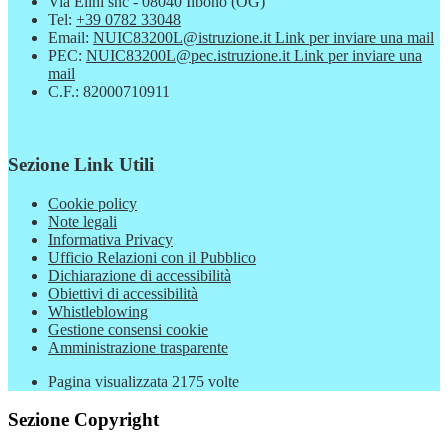
Via Elini snc - 08040 Ilbono (OG)
Tel:
+39 0782 33048
Email:
NUIC83200L@istruzione.it
Link per inviare una mail
PEC:
NUIC83200L@pec.istruzione.it
Link per inviare una
mail
C.F.: 82000710911
Sezione Link Utili
Cookie policy
Note legali
Informativa Privacy
Ufficio Relazioni con il Pubblico
Dichiarazione di accessibilità
Obiettivi di accessibilità
Whistleblowing
Gestione consensi cookie
Amministrazione trasparente
Pagina visualizzata
2175
volte
Sezione Copyright