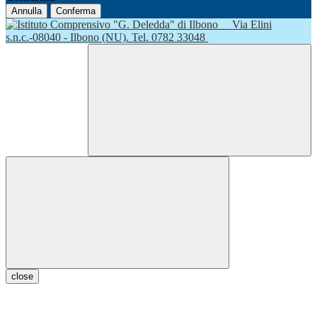
Annulla
Conferma
Via Elini
s.n.c.-08040 - Ilbono (NU). Tel. 0782 33048
close