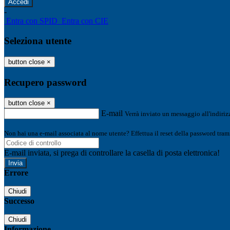
-
Entra con SPID
Entra con CIE
Seleziona utente
button close
×
Recupero password
button close
×
E-mail
Verrà inviato un messaggio all'indirizz
Non hai una e-mail associata al nome utente? Effettua il reset della password tram
E-mail inviata, si prega di controllare la casella di posta elettronica!
Errore
Chiudi
Successo
Chiudi
Informazione