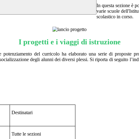
In questa sezione è po
varie scuole dell'Istit
scolastico in corso.
I
prog
etti e i viaggi di i
struzione
e potenziamento del curricolo ha elaborato una serie di proposte proge
ializzazione degli alunni dei diversi plessi. Si riporta di seguito l’indi
Destinatari
Tutte le sezioni