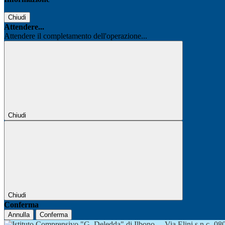
Chiudi
Attendere...
Attendere il completamento dell'operazione...
Chiudi
Chiudi
Conferma
Annulla
Conferma
Via Elini s.n.c.-0