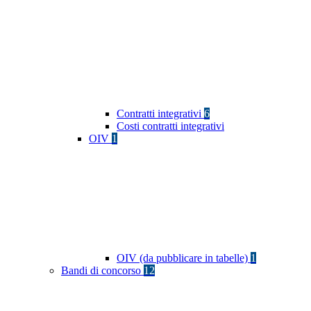
Contratti integrativi
6
Costi contratti integrativi
OIV
1
OIV (da pubblicare in tabelle)
1
Bandi di concorso
12