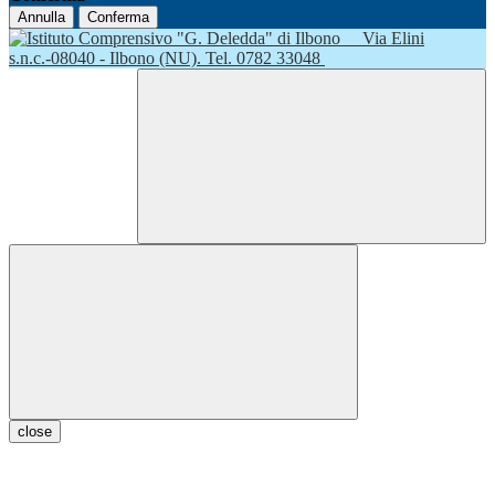
Annulla
Conferma
Via Elini
s.n.c.-08040 - Ilbono (NU). Tel. 0782 33048
close