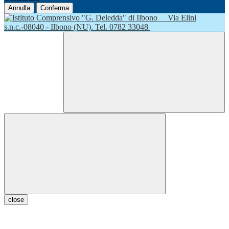
Annulla
Conferma
Via Elini
s.n.c.-08040 - Ilbono (NU). Tel. 0782 33048
close