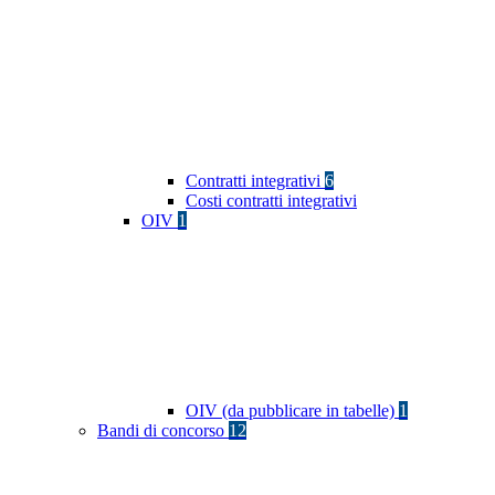
Contratti integrativi
6
Costi contratti integrativi
OIV
1
OIV (da pubblicare in tabelle)
1
Bandi di concorso
12