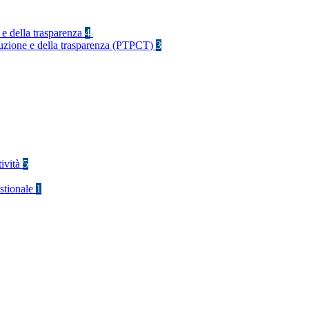
 e della trasparenza
4
rruzione e della trasparenza (PTPCT)
3
tività
5
stionale
1