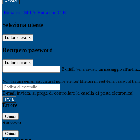
-
Entra con SPID
Entra con CIE
Seleziona utente
button close
×
Recupero password
button close
×
E-mail
Verrà inviato un messaggio all'indirizz
Non hai una e-mail associata al nome utente? Effettua il reset della password tram
E-mail inviata, si prega di controllare la casella di posta elettronica!
Errore
Chiudi
Successo
Chiudi
Informazione