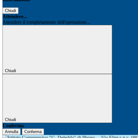
Chiudi
Attendere...
Attendere il completamento dell'operazione...
Chiudi
Chiudi
Conferma
Annulla
Conferma
Via Elini s.n.c.-0