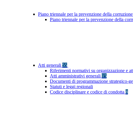
Piano triennale per la prevenzione della corruzione
Piano triennale per la prevenzione della co
Atti generali
55
Riferimenti normativi su organizzazione e at
Atti amministrativi generali
15
Documenti di programmazione strategico-ge
Statuti e leggi regionali
Codice disciplinare e codice di condotta
8