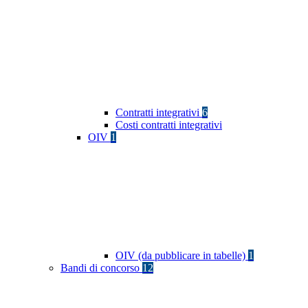
Contratti integrativi
6
Costi contratti integrativi
OIV
1
OIV (da pubblicare in tabelle)
1
Bandi di concorso
12