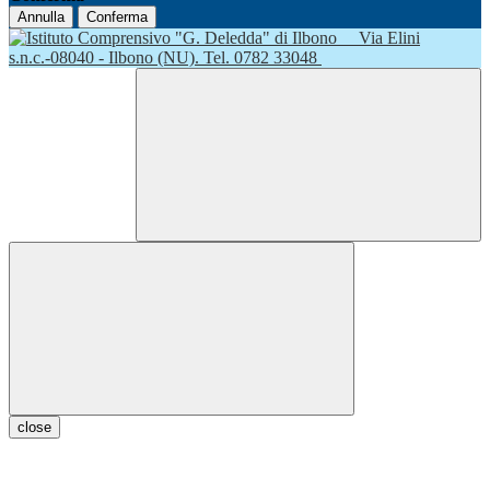
Annulla
Conferma
Via Elini
s.n.c.-08040 - Ilbono (NU). Tel. 0782 33048
close