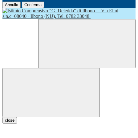
Annulla
Conferma
Via Elini
s.n.c.-08040 - Ilbono (NU). Tel. 0782 33048
close