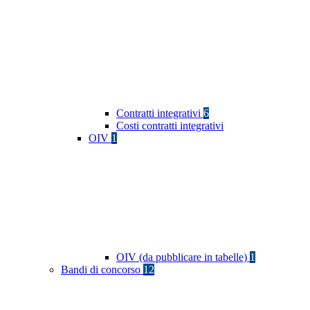
Contratti integrativi
6
Costi contratti integrativi
OIV
1
OIV (da pubblicare in tabelle)
1
Bandi di concorso
12