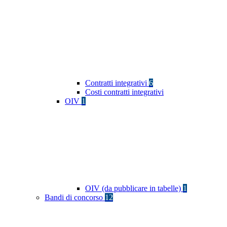
Contratti integrativi
6
Costi contratti integrativi
OIV
1
OIV (da pubblicare in tabelle)
1
Bandi di concorso
12