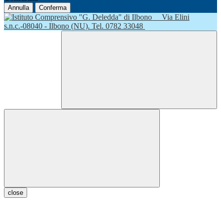
Annulla
Conferma
Via Elini
s.n.c.-08040 - Ilbono (NU). Tel. 0782 33048
close