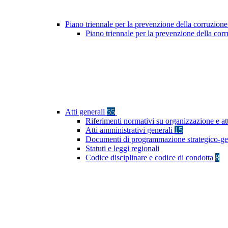
Piano triennale per la prevenzione della corruzione
Piano triennale per la prevenzione della co
Atti generali
55
Riferimenti normativi su organizzazione e at
Atti amministrativi generali
15
Documenti di programmazione strategico-ge
Statuti e leggi regionali
Codice disciplinare e codice di condotta
8