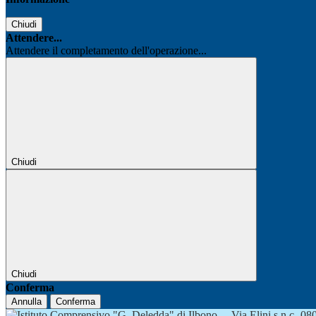
Chiudi
Attendere...
Attendere il completamento dell'operazione...
Chiudi
Chiudi
Conferma
Annulla
Conferma
Via Elini s.n.c.-0