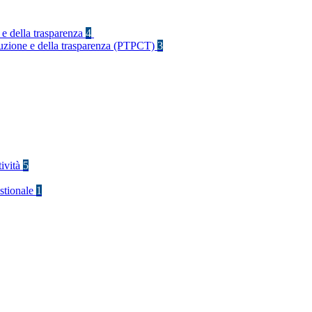
 e della trasparenza
4
rruzione e della trasparenza (PTPCT)
3
tività
5
stionale
1