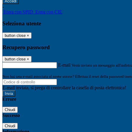
-
Entra con SPID
Entra con CIE
Seleziona utente
button close
×
Recupero password
button close
×
E-mail
Verrà inviato un messaggio all'indirizz
Non hai una e-mail associata al nome utente? Effettua il reset della password tram
E-mail inviata, si prega di controllare la casella di posta elettronica!
Errore
Chiudi
Successo
Chiudi
Informazione