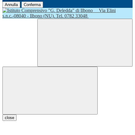
Annulla
Conferma
Via Elini
s.n.c.-08040 - Ilbono (NU). Tel. 0782 33048
close