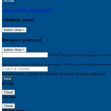
-
Entra con SPID
Entra con CIE
Seleziona utente
button close
×
Recupero password
button close
×
E-mail
Verrà inviato un messaggio all'indirizz
Non hai una e-mail associata al nome utente? Effettua il reset della password tram
E-mail inviata, si prega di controllare la casella di posta elettronica!
Errore
Chiudi
Successo
Chiudi
Informazione