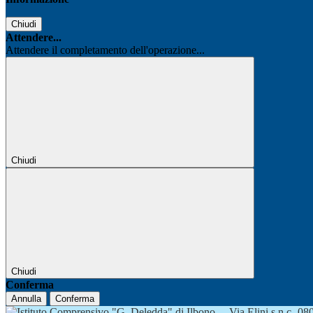
Chiudi
Attendere...
Attendere il completamento dell'operazione...
Chiudi
Chiudi
Conferma
Annulla
Conferma
Via Elini s.n.c.-0