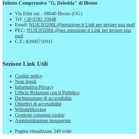
Istituto Comprensivo "G. Deledda" di Ilbono
Via Elini snc - 08040 Ilbono (OG)
Tel:
+39 0782 33048
Email:
NUIC83200L@istruzione.it
Link per inviare una mail
PEC:
NUIC83200L@pec.istruzione.it
Link per inviare una
mail
C.F.: 82000710911
Sezione Link Utili
Cookie policy
Note legali
Informativa Privacy
Ufficio Relazioni con il Pubblico
Dichiarazione di accessibilità
Obiettivi di accessibilità
Whistleblowing
Gestione consensi cookie
Amministrazione trasparente
Pagina visualizzata
349
volte