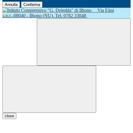
Annulla
Conferma
Via Elini
s.n.c.-08040 - Ilbono (NU). Tel. 0782 33048
close