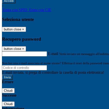
-
Entra con SPID
Entra con CIE
Seleziona utente
button close
×
Recupero password
button close
×
E-mail
Verrà inviato un messaggio all'indirizz
Non hai una e-mail associata al nome utente? Effettua il reset della password tram
E-mail inviata, si prega di controllare la casella di posta elettronica!
Errore
Chiudi
Successo
Chiudi
Informazione