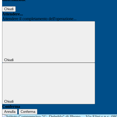
Chiudi
Attendere...
Attendere il completamento dell'operazione...
Chiudi
Chiudi
Conferma
Annulla
Conferma
Via Elini s.n.c.-0