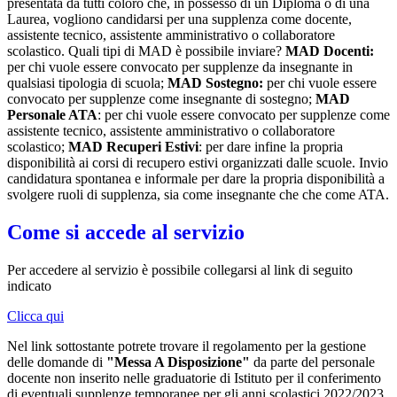
presentata da tutti coloro che, in possesso di un Diploma o di una
Laurea, vogliono candidarsi per una supplenza come docente,
assistente tecnico, assistente amministrativo o collaboratore
scolastico. Quali tipi di MAD è possibile inviare?
MAD Docenti:
per chi vuole essere convocato per supplenze da insegnante in
qualsiasi tipologia di scuola;
MAD Sostegno:
per chi vuole essere
convocato per supplenze come insegnante di sostegno;
MAD
Personale ATA
: per chi vuole essere convocato per supplenze come
assistente tecnico, assistente amministrativo o collaboratore
scolastico;
MAD Recuperi Estivi
: per dare infine la propria
disponibilità ai corsi di recupero estivi organizzati dalle scuole. Invio
candidatura spontanea e informale per dare la propria disponibilità a
svolgere ruoli di supplenza, sia come insegnante che che come ATA.
Come si accede al servizio
Per accedere al servizio è possibile collegarsi al link di seguito
indicato
Clicca qui
Nel link sottostante potrete trovare il regolamento per la gestione
delle domande di
"Messa A Disposizione"
da parte del personale
docente non inserito nelle graduatorie di Istituto per il conferimento
di eventuali supplenze temporanee per gli anni scolastici 2022/2023