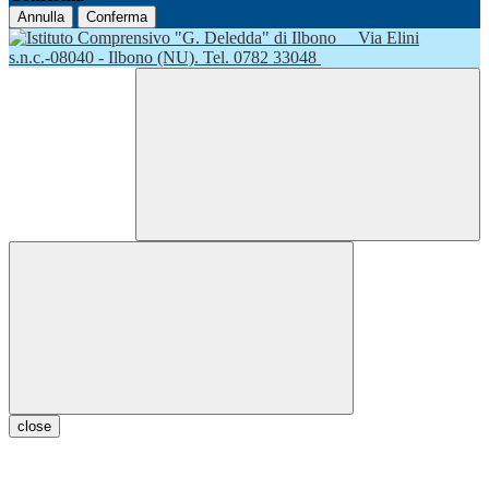
Annulla
Conferma
Via Elini
s.n.c.-08040 - Ilbono (NU). Tel. 0782 33048
close