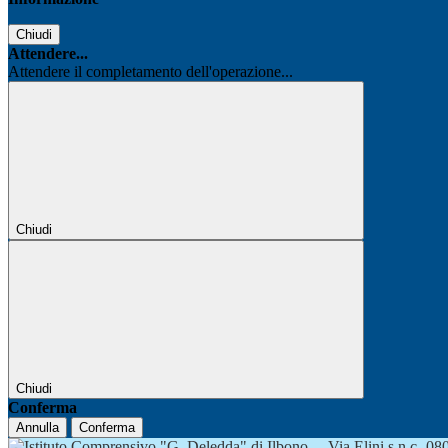
Chiudi
Attendere...
Attendere il completamento dell'operazione...
Chiudi
Chiudi
Conferma
Annulla
Conferma
Via Elini s.n.c.-0