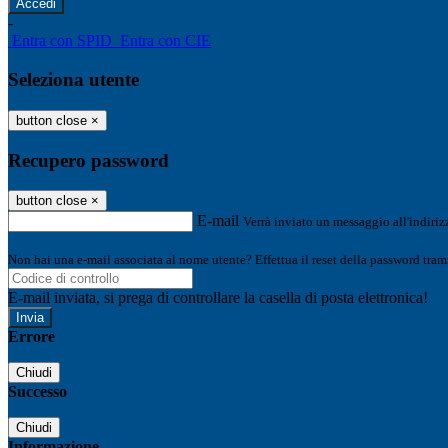
-
Entra con SPID
Entra con CIE
Seleziona utente
button close
×
Recupero password
button close
×
E-mail
Verrà inviato un messaggio all'indirizz
Non hai una e-mail associata al nome utente? Effettua il reset della password tram
E-mail inviata, si prega di controllare la casella di posta elettronica!
Errore
Chiudi
Successo
Chiudi
Informazione