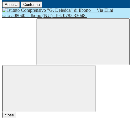
Annulla
Conferma
Via Elini
s.n.c.-08040 - Ilbono (NU). Tel. 0782 33048
close