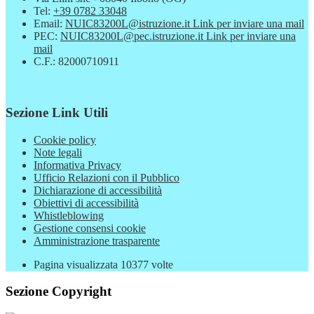
Tel:
+39 0782 33048
Email:
NUIC83200L@istruzione.it
Link per inviare una mail
PEC:
NUIC83200L@pec.istruzione.it
Link per inviare una
mail
C.F.: 82000710911
Sezione Link Utili
Cookie policy
Note legali
Informativa Privacy
Ufficio Relazioni con il Pubblico
Dichiarazione di accessibilità
Obiettivi di accessibilità
Whistleblowing
Gestione consensi cookie
Amministrazione trasparente
Pagina visualizzata
10377
volte
Sezione Copyright