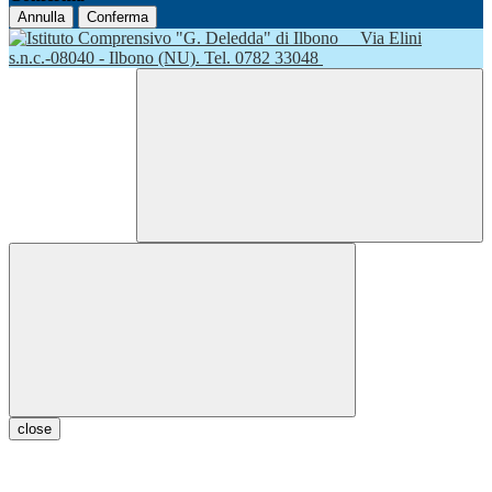
Annulla
Conferma
Via Elini
s.n.c.-08040 - Ilbono (NU). Tel. 0782 33048
close