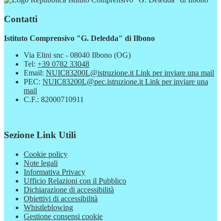
Contatti
Istituto Comprensivo "G. Deledda" di Ilbono
Via Elini snc - 08040 Ilbono (OG)
Tel:
+39 0782 33048
Email:
NUIC83200L@istruzione.it
Link per inviare una mail
PEC:
NUIC83200L@pec.istruzione.it
Link per inviare una
mail
C.F.: 82000710911
Sezione Link Utili
Cookie policy
Note legali
Informativa Privacy
Ufficio Relazioni con il Pubblico
Dichiarazione di accessibilità
Obiettivi di accessibilità
Whistleblowing
Gestione consensi cookie