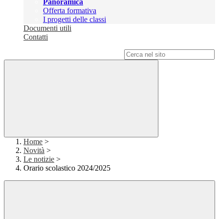
Panoramica
Offerta formativa
I progetti delle classi
Documenti utili
Contatti
Campo di ricerca per le pagine del sito
Home
>
Novità
>
Le notizie
>
Orario scolastico 2024/2025