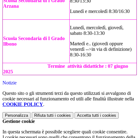
Scuola Secondaria di I Grado
8:30/13:30
Arzana
Lunedì e mercoledì 8:30/16:30
Lunedì, mercoledì, giovedì,
sabato 8:30-13:30
Scuola Secondaria di I Grado
Martedì e.. (giovedi oppure
Ilbono
venerdì -->in via di definizione)
8:30-16:30
Termine attività didattiche : 07 giugno
2025
Notizie
Questo sito o gli strumenti terzi da questo utilizzati si avvalgono di
cookie necessari al funzionamento ed utili alle finalità illustrate nella
COOKIE POLICY
.
Personalizza
Rifiuta tutti
i cookies
Accetta tutti
i cookies
Gestione cookie
In questa schermata è possibile scegliere quali cookie consentire.
I cookie necessari sono quelli che consentono il funzionamento della