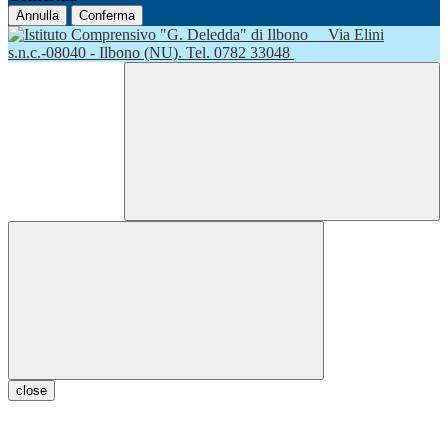
Annulla
Conferma
Via Elini
s.n.c.-08040 - Ilbono (NU). Tel. 0782 33048
close