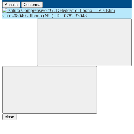
Annulla
Conferma
Via Elini
s.n.c.-08040 - Ilbono (NU). Tel. 0782 33048
close