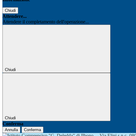
Chiudi
Attendere...
Attendere il completamento dell'operazione...
Chiudi
Chiudi
Conferma
Annulla
Conferma
Via Elini s.n.c.-0