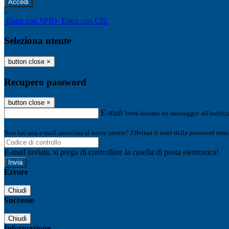
-
Entra con SPID
Entra con CIE
Seleziona utente
button close
×
Recupero password
button close
×
E-mail
Verrà inviato un messaggio all'indirizz
Non hai una e-mail associata al nome utente? Effettua il reset della password tram
E-mail inviata, si prega di controllare la casella di posta elettronica!
Errore
Chiudi
Successo
Chiudi
Informazione