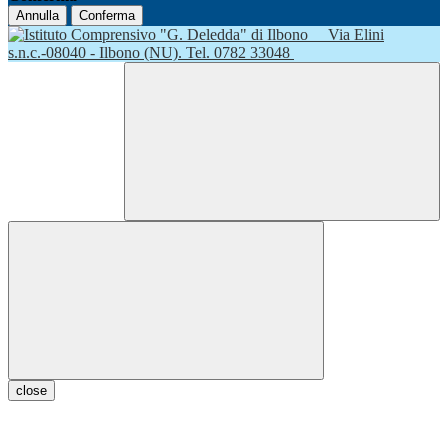
Annulla
Conferma
Via Elini
s.n.c.-08040 - Ilbono (NU). Tel. 0782 33048
close