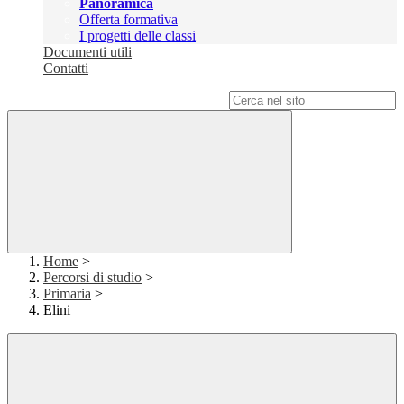
Panoramica
Offerta formativa
I progetti delle classi
Documenti utili
Contatti
Campo di ricerca per le pagine del sito
Home
>
Percorsi di studio
>
Primaria
>
Elini