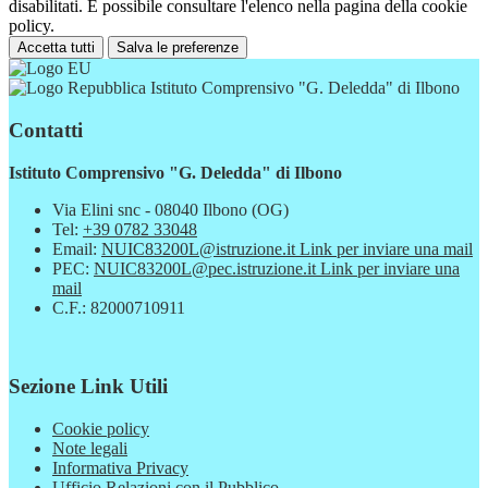
disabilitati. È possibile consultare l'elenco nella pagina della cookie
policy.
Accetta tutti
Salva le preferenze
Istituto Comprensivo "G. Deledda" di Ilbono
Contatti
Istituto Comprensivo "G. Deledda" di Ilbono
Via Elini snc - 08040 Ilbono (OG)
Tel:
+39 0782 33048
Email:
NUIC83200L@istruzione.it
Link per inviare una mail
PEC:
NUIC83200L@pec.istruzione.it
Link per inviare una
mail
C.F.: 82000710911
Sezione Link Utili
Cookie policy
Note legali
Informativa Privacy
Ufficio Relazioni con il Pubblico