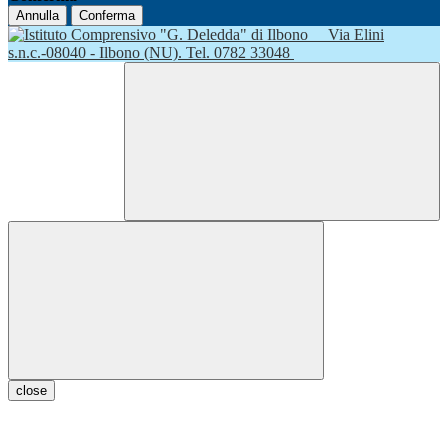
Annulla
Conferma
Via Elini
s.n.c.-08040 - Ilbono (NU). Tel. 0782 33048
close