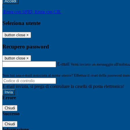
-
Entra con SPID
Entra con CIE
Seleziona utente
button close
×
Recupero password
button close
×
E-mail
Verrà inviato un messaggio all'indirizz
Non hai una e-mail associata al nome utente? Effettua il reset della password tram
E-mail inviata, si prega di controllare la casella di posta elettronica!
Errore
Chiudi
Successo
Chiudi
Informazione