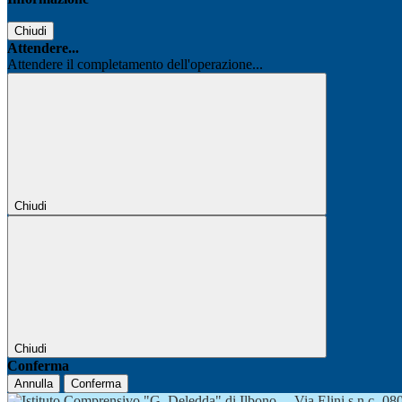
Chiudi
Attendere...
Attendere il completamento dell'operazione...
Chiudi
Chiudi
Conferma
Annulla
Conferma
Via Elini s.n.c.-0