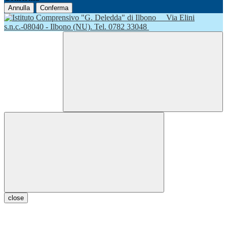
Annulla
Conferma
Via Elini
s.n.c.-08040 - Ilbono (NU). Tel. 0782 33048
close