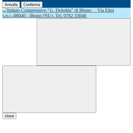
Annulla
Conferma
Via Elini
s.n.c.-08040 - Ilbono (NU). Tel. 0782 33048
close