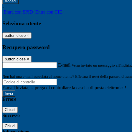
-
Entra con SPID
Entra con CIE
Seleziona utente
button close
×
Recupero password
button close
×
E-mail
Verrà inviato un messaggio all'indirizz
Non hai una e-mail associata al nome utente? Effettua il reset della password tram
E-mail inviata, si prega di controllare la casella di posta elettronica!
Errore
Chiudi
Successo
Chiudi
Informazione