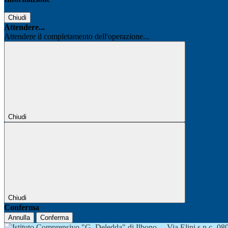
Chiudi
Attendere...
Attendere il completamento dell'operazione...
Chiudi
Chiudi
Conferma
Annulla
Conferma
Via Elini s.n.c.-0