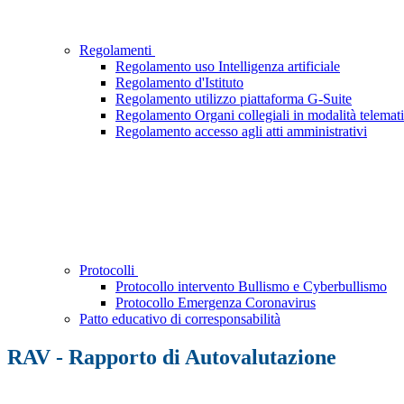
Regolamenti
Regolamento uso Intelligenza artificiale
Regolamento d'Istituto
Regolamento utilizzo piattaforma G-Suite
Regolamento Organi collegiali in modalità telemat
Regolamento accesso agli atti amministrativi
Protocolli
Protocollo intervento Bullismo e Cyberbullismo
Protocollo Emergenza Coronavirus
Patto educativo di corresponsabilità
RAV - Rapporto di Autovalutazione